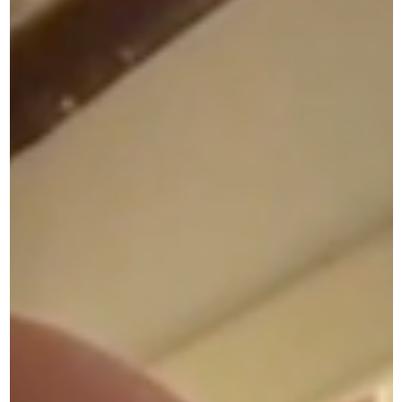
Estrategia y ejecución
La innovadora (y olvidada) Estrategia d
los Océanos Azules